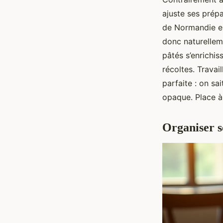
ajuste ses prép
de Normandie en
donc naturellem
pâtés s’enrichis
récoltes. Travai
parfaite : on s
opaque. Place à
Organiser s