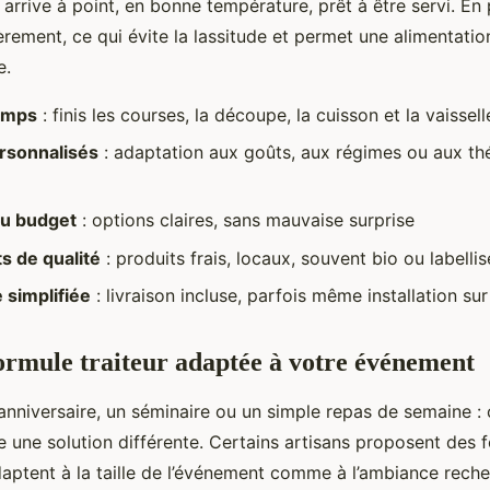
 arrive à point, en bonne température, prêt à être servi. En
èrement, ce qui évite la lassitude et permet une alimentati
e.
emps
: finis les courses, la découpe, la cuisson et la vaissell
rsonnalisés
: adaptation aux goûts, aux régimes ou aux t
u budget
: options claires, sans mauvaise surprise
s de qualité
: produits frais, locaux, souvent bio ou labellis
 simplifiée
: livraison incluse, parfois même installation su
formule traiteur adaptée à votre événement
anniversaire, un séminaire ou un simple repas de semaine :
e une solution différente. Certains artisans proposent des 
adaptent à la taille de l’événement comme à l’ambiance rech