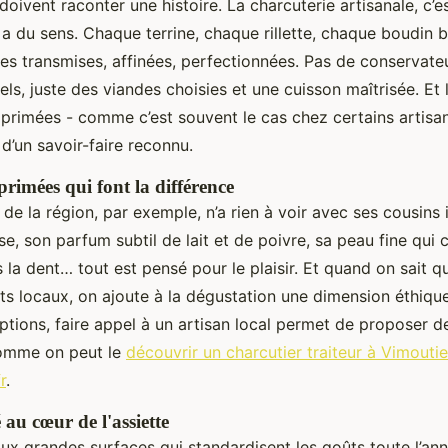
 doivent raconter une histoire. La charcuterie artisanale, c’
 a du sens. Chaque terrine, chaque rillette, chaque boudin 
es transmises, affinées, perfectionnées. Pas de conservate
iels, juste des viandes choisies et une cuisson maîtrisée. Et
 primées - comme c’est souvent le cas chez certains artisa
 d’un savoir-faire reconnu.
 primées qui font la différence
de la région, par exemple, n’a rien à voir avec ses cousins i
e, son parfum subtil de lait et de poivre, sa peau fine qui 
la dent… tout est pensé pour le plaisir. Et quand on sait qu’
ts locaux, on ajoute à la dégustation une dimension éthiqu
ptions, faire appel à un artisan local permet de proposer d
comme on peut le
découvrir un charcutier traiteur à Vimouti
r
.
 au cœur de l'assiette
x grandes surfaces qui standardisent les goûts toute l’anné