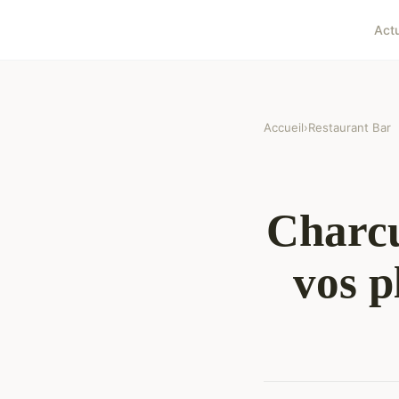
Act
Accueil
›
Restaurant Bar
Charcu
vos p