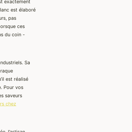
est exactement
blanc est élaboré
urs, pas
 lorsque ces
ns du coin -
ndustriels. Sa
craque
il est réalisé
e. Pour vos
es saveurs
ers chez
e, l’artisan