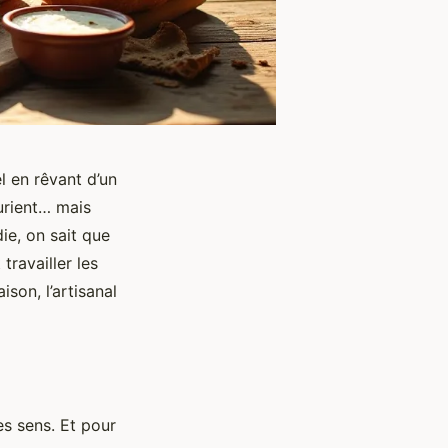
 en rêvant d’un
ourient… mais
die, on sait que
travailler les
son, l’artisanal
es sens. Et pour