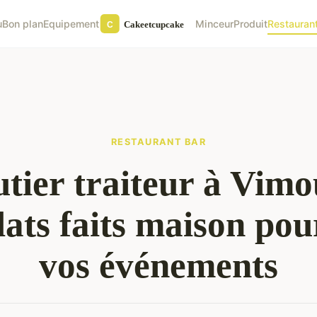
u
Bon plan
Equipement
Minceur
Produit
Restauran
RESTAURANT BAR
tier traiteur à Vimou
lats faits maison pou
vos événements