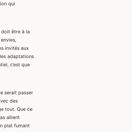
tion qui
doit être à la
 envies,
es invités aux
 les adaptations
iel, c’est que
ce serait passer
avec des
ge tout. Que ce
as allient
un plat fumant