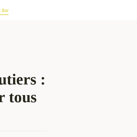
t Bar
tiers :
r tous