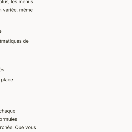
 plus, les menus
on variée, même
e
hématiques de
és
r place
 chaque
formules
erchée. Que vous