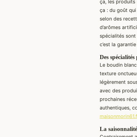
ça, les produits
ça : du goût qui
selon des recett
d’arômes artific
spécialités sont
c’est la garantie
Des spécialités
Le boudin blanc 
texture onctueus
légèrement sous 
avec des produi
prochaines réce
authentiques, 
maisonmorin61.f
La saisonnalité
Contrairement au