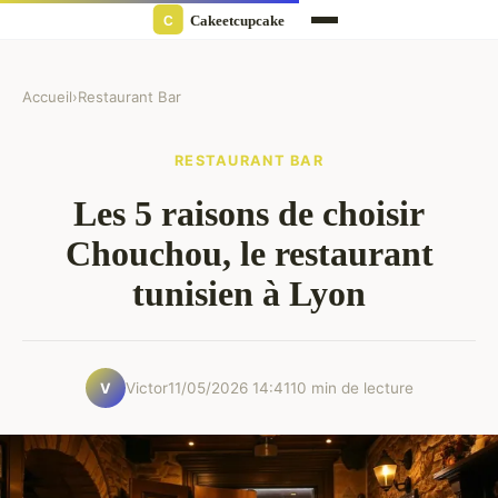
Accueil
›
Restaurant Bar
RESTAURANT BAR
Les 5 raisons de choisir
Chouchou, le restaurant
tunisien à Lyon
Victor
11/05/2026 14:41
10 min de lecture
V