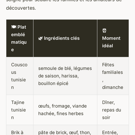
découvertes.
🍽️ Plat
⏰
emblé
🌿 Ingrédients clés
Moment
matiqu
idéal
e
Cousco
Fêtes
semoule de blé, légumes
us
familiales
de saison, harissa,
tunisie
,
bouillon épicé
n
dimanche
Tajine
Dîner,
œufs, fromage, viande
tunisie
repas du
hachée, fines herbes
n
soir
Brik à
pâte de brick, œuf, thon,
Entrée,