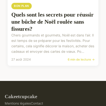
BON PLAN
Quels sont les secrets pour réussir
une bûche de Noël roulée sans
fissures?
Chers gourmands et gourmets, Noël est dans l'air. Il
est temps de se préparer pour les festivités. Pour
certains, cela signifie décorer la maison, acheter des
cadeaux et envoyer des cartes de vœux. Po...
27 août 2024
6 min de lecture →
Cakeetcupcake
Mentions légales
Contact