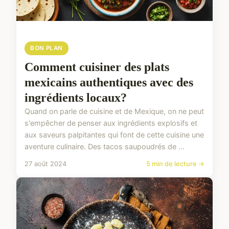
BON PLAN
Comment cuisiner des plats
mexicains authentiques avec des
ingrédients locaux?
Quand on parle de cuisine et de Mexique, on ne peut
s'empêcher de penser aux ingrédients explosifs et
aux saveurs palpitantes qui font de cette cuisine une
aventure culinaire. Des tacos saupoudrés de ...
27 août 2024
5 min de lecture →