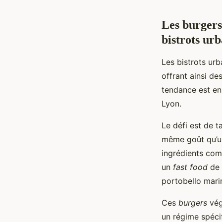
Les burgers 
bistrots urb
Les bistrots urb
offrant ainsi de
tendance est en
Lyon.
Le défi est de t
même goût qu’un 
ingrédients comm
un
fast food
de 
portobello mari
Ces
burgers
vég
un régime spécif