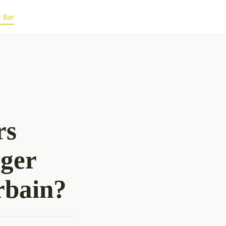
t Bar
rs
rger
rbain?