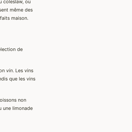
u coleslaw, ou
posent même des
aits maison.
lection de
bon
vin
. Les vins
dis que les vins
boissons non
ou une limonade