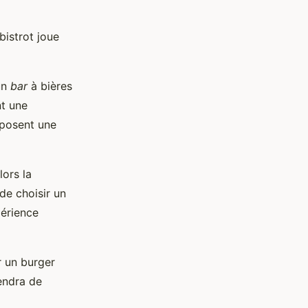
bistrot joue
un
bar
à bières
nt une
oposent une
lors la
de choisir un
périence
r un burger
rendra de