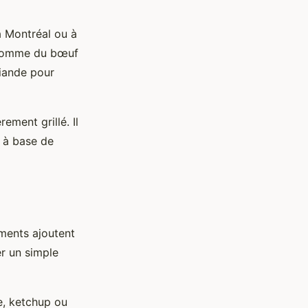
 à Montréal ou à
, comme du bœuf
iande pour
ement grillé. Il
à base de
ments ajoutent
er un simple
e, ketchup ou