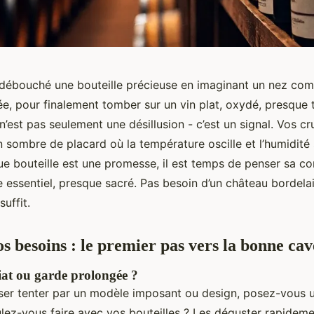
débouché une bouteille précieuse en imaginant un nez com
e, pour finalement tomber sur un vin plat, oxydé, presque t
’est pas seulement une désillusion - c’est un signal. Vos cr
 sombre de placard où la température oscille et l’humidité s
e bouteille est une promesse, il est temps de penser sa co
essentiel, presque sacré. Pas besoin d’un château bordelai
suffit.
os besoins : le premier pas vers la bonne cav
at ou garde prolongée ?
sser tenter par un modèle imposant ou design, posez-vous 
lez-vous faire avec vos bouteilles ? Les déguster rapideme