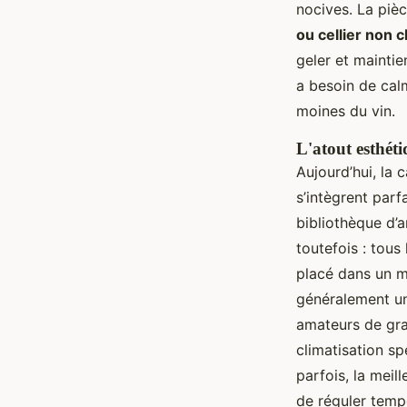
nocives. La pièc
ou cellier non 
geler et mainti
a besoin de cal
moines du vin.
L'atout esthéti
Aujourd’hui, la 
s’intègrent par
bibliothèque d’a
toutefois : tou
placé dans un me
généralement un
amateurs de gra
climatisation sp
parfois, la meil
de réguler tempé