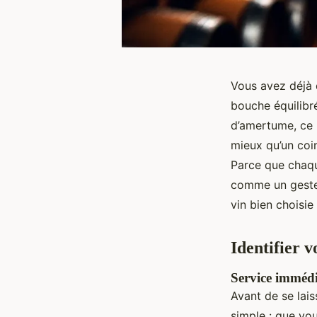
Vous avez déjà 
bouche équilibré
d’amertume, ce n
mieux qu’un coin
Parce que chaqu
comme un geste 
vin bien choisie 
Identifier v
Service immédi
Avant de se lai
simple : que vou