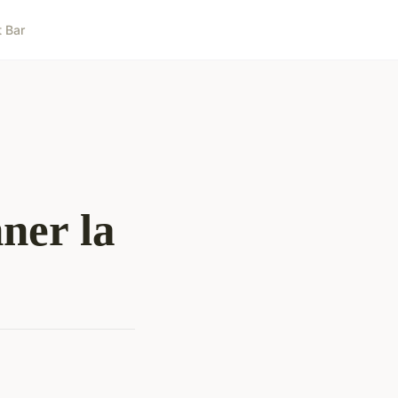
t Bar
nner la