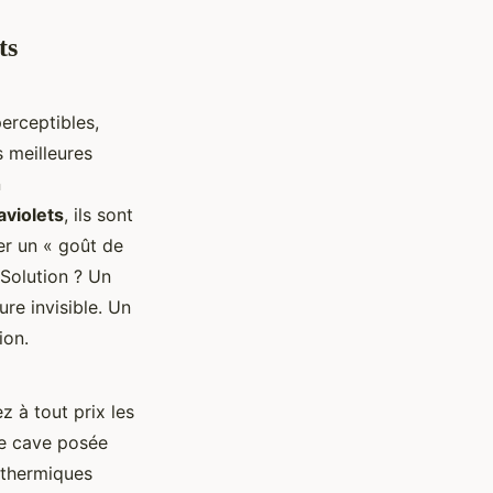
ts
erceptibles,
s meilleures
n
aviolets
, ils sont
er un « goût de
 Solution ? Un
re invisible. Un
ion.
z à tout prix les
ne cave posée
s thermiques