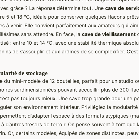
 avec grâce ? La réponse détermine tout. Une
cave de servi
re 5 et 18 °C, idéale pour conserver quelques flacons prêts
s à venir. Elle convient parfaitement aux amateurs qui aime
illésimes sans attendre. En face, la
cave de vieillissement
o
tisé : entre 10 et 14 °C, avec une stabilité thermique absol
nins de s’assouplir et aux arômes de se complexifier. C’est
larité de stockage
e du mini-modèle de 12 bouteilles, parfait pour un studio 
ires surdimensionnées pouvant accueillir plus de 300 flac
 n’est pas toujours mieux. Une cave trop grande pour une pe
guler son environnement intérieur. Privilégiez la modularité 
 permettent d’adapter l’espace à des formats atypiques (m
 d’autres trésors de terroir. On pense souvent à tort que l
in. Or, certains modèles, équipés de zones distinctes, peuv