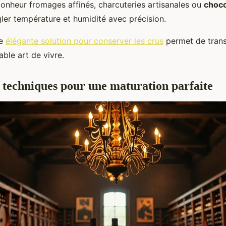
bonheur fromages affinés, charcuteries artisanales ou
choco
gler température et humidité avec précision.
ne
élégante solution pour conserver les crus
permet de tran
able art de vivre.
s techniques pour une maturation parfaite