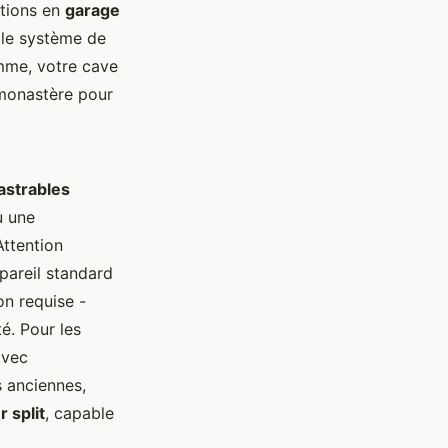
ations en
garage
e le système de
mme, votre cave
 monastère pour
astrables
u une
Attention
pareil standard
on requise -
é. Pour les
avec
s anciennes,
r split
, capable