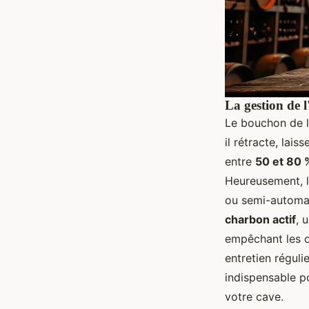
La gestion de l
Le bouchon de li
il rétracte, laiss
entre
50 et 80 
Heureusement, l
ou semi-automa
charbon actif
, 
empêchant les o
entretien réguli
indispensable po
votre cave.