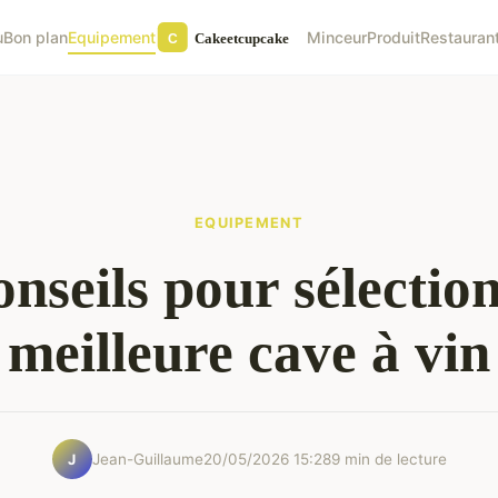
u
Bon plan
Equipement
Minceur
Produit
Restauran
EQUIPEMENT
nseils pour sélectio
meilleure cave à vin
Jean-Guillaume
20/05/2026 15:28
9 min de lecture
J