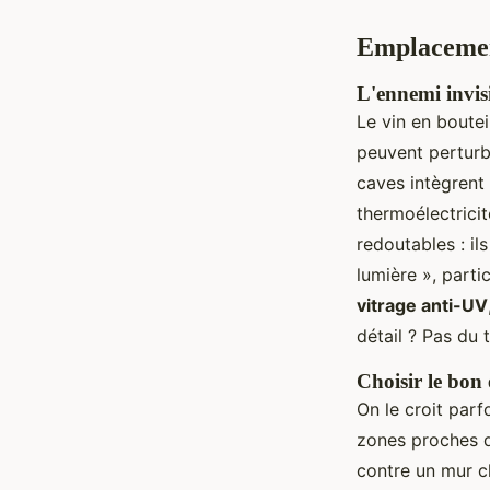
Emplacement
L'ennemi invisi
Le vin en bouteil
peuvent perturbe
caves intègrent
thermoélectrici
redoutables : i
lumière », parti
vitrage anti-UV
détail ? Pas du 
Choisir le bon
On le croit parf
zones proches d’
contre un mur ch