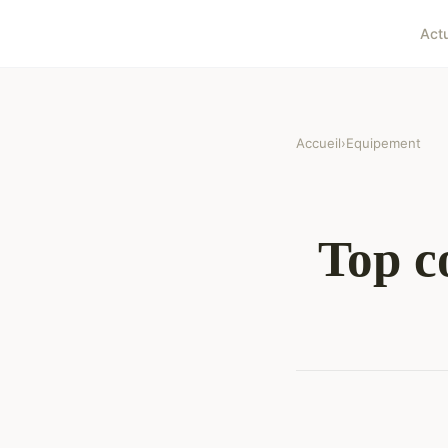
Act
Accueil
›
Equipement
Top co