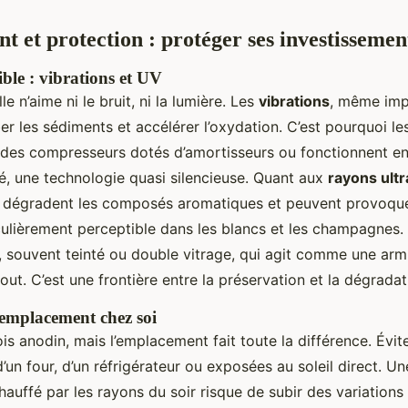
 et protection : protéger ses investissemen
ble : vibrations et UV
le n’aime ni le bruit, ni la lumière. Les
vibrations
, même imp
r les sédiments et accélérer l’oxydation. C’est pourquoi le
 des compresseurs dotés d’amortisseurs ou fonctionnent e
té, une technologie quasi silencieuse. Quant aux
rayons ultr
ls dégradent les composés aromatiques et peuvent provoqu
culièrement perceptible dans les blancs et les champagnes.
, souvent teinté ou double vitrage, qui agit comme une armu
tout. C’est une frontière entre la préservation et la dégradat
 emplacement chez soi
ois anodin, mais l’emplacement fait toute la différence. Évite
un four, d’un réfrigérateur ou exposées au soleil direct. U
auffé par les rayons du soir risque de subir des variation