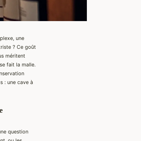
plexe, une
riste ? Ce goût
us méritent
e fait la malle.
nservation
s : une cave à
e
une question
nt, ou les