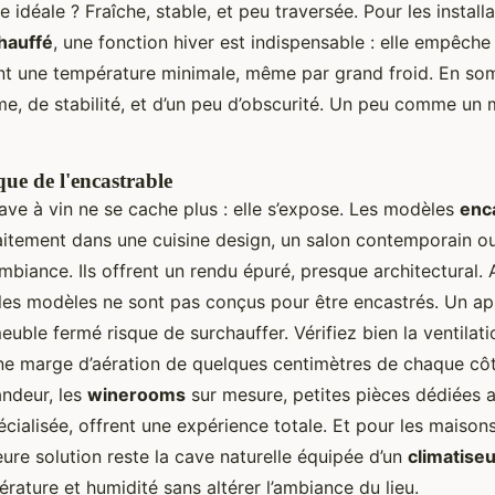
e idéale ? Fraîche, stable, et peu traversée. Pour les install
chauffé
, une fonction hiver est indispensable : elle empêch
ent une température minimale, même par grand froid. En so
me, de stabilité, et d’un peu d’obscurité. Un peu comme un
que de l'encastrable
cave à vin ne se cache plus : elle s’expose. Les modèles
enc
faitement dans une cuisine design, un salon contemporain o
mbiance. Ils offrent un rendu épuré, presque architectural. 
s les modèles ne sont pas conçus pour être encastrés. Un ap
uble fermé risque de surchauffer. Vérifiez bien la ventilati
e marge d’aération de quelques centimètres de chaque côt
ndeur, les
winerooms
sur mesure, petites pièces dédiées 
écialisée, offrent une expérience totale. Et pour les maison
leure solution reste la cave naturelle équipée d’un
climatiseu
rature et humidité sans altérer l’ambiance du lieu.