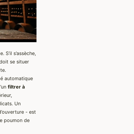
 S’il s’assèche,
 doit se situer
te.
té automatique
d’un
filtrer à
rieur,
icats. Un
’ouverture - est
t le poumon de