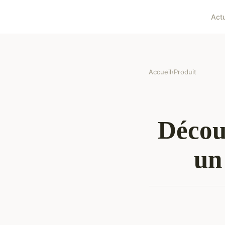
Act
Accueil
›
Produit
Découv
un