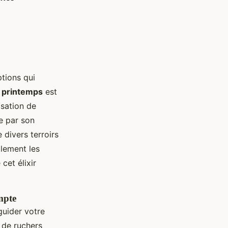
ptions qui
e printemps
est
isation de
e par son
 divers terroirs
alement les
cet élixir
mpte
guider votre
t de ruchers