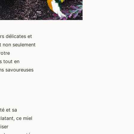
rs délicates et
st non seulement
votre
s tout en
ons savoureuses
té et sa
latant, ce miel
iser