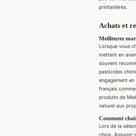
printanières.
Achats et r
Meilleures mar
Lorsque vous c
mettent en avant
souvent recomman
pesticides chim
engagement en fa
français comme l
produits de Miel 
naturel aux prop
Comment choisi
Lors de la sélec
choix. Assurez-v