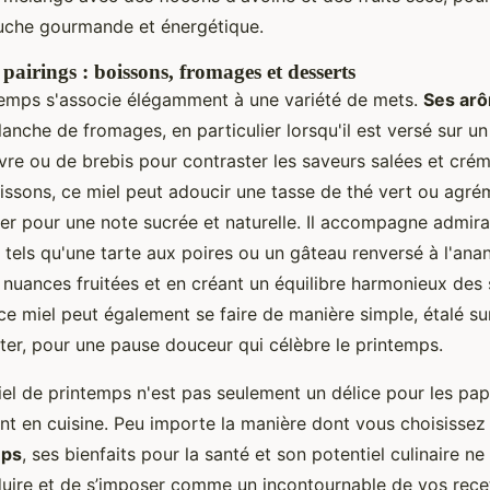
uche gourmande et énergétique.
pairings : boissons, fromages et desserts
temps s'associe élégamment à une variété de mets.
Ses arô
anche de fromages, en particulier lorsqu'il est versé sur 
re ou de brebis pour contraster les saveurs salées et crém
ssons, ce miel peut adoucir une tasse de thé vert ou agré
nier pour une note sucrée et naturelle. Il accompagne admi
, tels qu'une tarte aux poires ou un gâteau renversé à l'ana
 nuances fruitées et en créant un équilibre harmonieux des 
e miel peut également se faire de manière simple, étalé sur 
ûter, pour une pause douceur qui célèbre le printemps.
l de printemps n'est pas seulement un délice pour les papi
lent en cuisine. Peu importe la manière dont vous choisisse
mps
, ses bienfaits pour la santé et son potentiel culinaire 
uire et de s’imposer comme un incontournable de vos rece