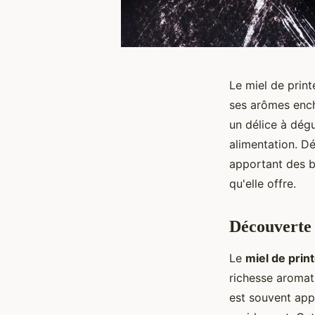
Le miel de print
ses arômes ench
un délice à dégu
alimentation. D
apportant des bi
qu'elle offre.
Découverte 
Le
miel de pri
richesse aromati
est souvent app