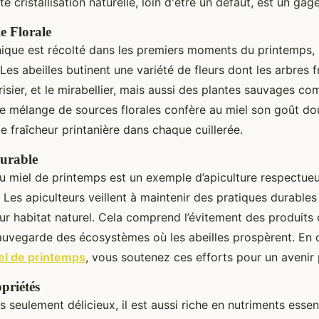
e cristallisation naturelle, loin d'être un défaut, est un gag
 Florale
unique est récolté dans les premiers moments du printemps, 
 Les abeilles butinent une variété de fleurs dont les arbres fr
erisier, et le mirabellier, mais aussi des plantes sauvages c
 Ce mélange de sources florales confère au miel son goût dou
de fraîcheur printanière dans chaque cuillerée.
urable
u miel de printemps est un exemple d’apiculture respectue
 Les apiculteurs veillent à maintenir des pratiques durables
leur habitat naturel. Cela comprend l’évitement des produits
 sauvegarde des écosystèmes où les abeilles prospèrent. En 
el de printemps
, vous soutenez ces efforts pour un avenir 
opriétés
s seulement délicieux, il est aussi riche en nutriments essent