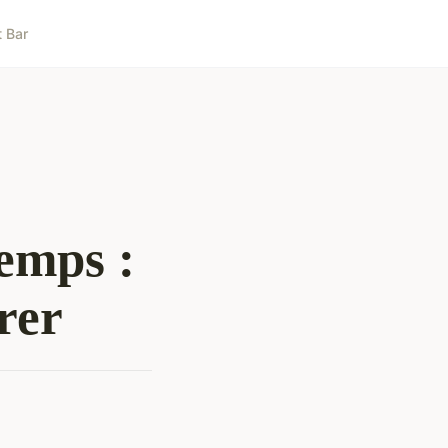
t Bar
temps :
rer