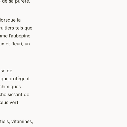
e de sa pureté.
lorsque la
uitiers tels que
omme l’aubépine
x et fleuri, un
use de
 qui protègent
 chimiques
choisissant de
plus vert.
iels, vitamines,