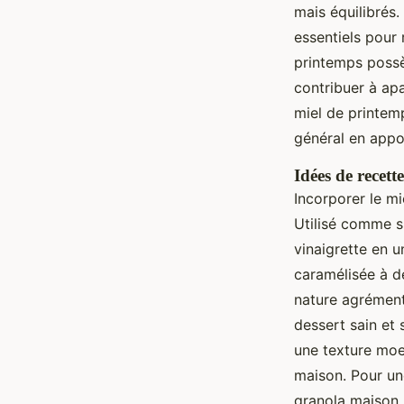
mais équilibrés
essentiels pour 
printemps possè
contribuer à apa
miel de printemp
général en appor
Idées de recett
Incorporer le m
Utilisé comme su
vinaigrette en 
caramélisée à d
nature agrément
dessert sain et 
une texture moel
maison. Pour un
granola maison, 