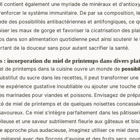
. Il contient également une myriade de minéraux et d'antiox
renforcer le système immunitaire. De par sa composition, l
de des possibilités antibactériennes et antifongiques, ce q
iser les maux de gorge et favoriser la cicatrisation des plaie
s dans son alimentation quotidienne peut ainsi soutenir le 
tant de la douceur sans pour autant sacrifier la santé.
es : incorporation du miel de printemps dans divers plat
iel de printemps dans la cuisine ouvre un monde de
possibi
bstitut du sucre dans les recettes, il peut transformer une
une expérience gustative inoubliable ou ajouter une touche 
es marinades pour viandes et poissons. Envisagez de prépa
é de miel de printemps et de quelques noisettes concassé
savoureux. Ce miel s'intègre parfaitement dans les pâtisser
leuse et une saveur subtilement fleurie aux gâteaux et bisc
e approche plus audacieuse, imaginez utiliser ce miel dans
mélangé avec des flocons d'avoine et des fruits secs, pour 