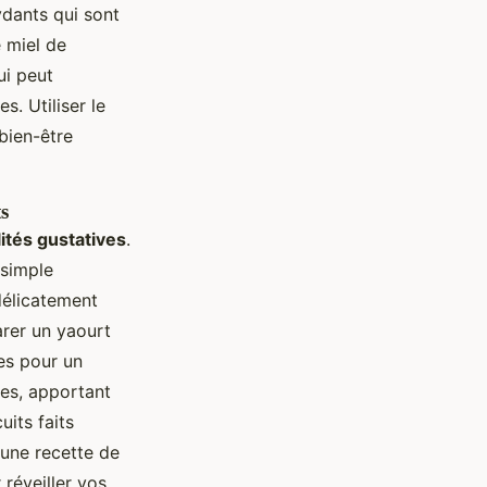
ydants qui sont
e miel de
ui peut
s. Utiliser le
bien-être
s
lités gustatives
.
 simple
délicatement
rer un yaourt
es pour un
ies, apportant
uits faits
 une recette de
réveiller vos