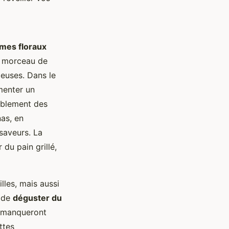
mes floraux
un morceau de
euses. Dans le
menter un
rablement des
nas, en
saveurs. La
du pain grillé,
lles, mais aussi
z de
déguster du
ne manqueront
ttes