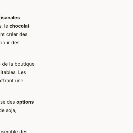
isanales
s, le
chocolat
ent créer des
 pour des
 de la boutique.
itables. Les
offrant une
ose des
options
de soja,
ensemble des