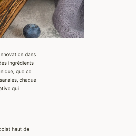
 innovation dans
des ingrédients
unique, que ce
isanales, chaque
ative qui
colat haut de