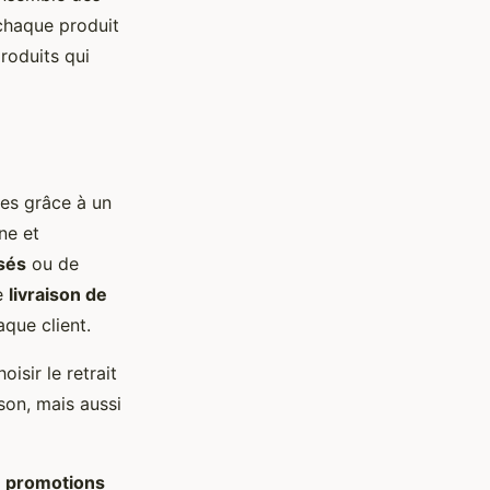
 chaque produit
roduits qui
ies grâce à un
ne et
sés
ou de
de
livraison de
que client.
isir le retrait
son, mais aussi
s
promotions