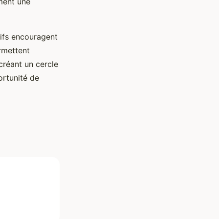
ement une
tifs encouragent
rmettent
 créant un cercle
rtunité de