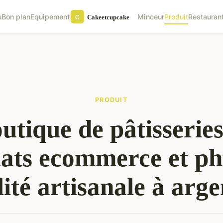
u
Bon plan
Equipement
Minceur
Produit
Restauran
PRODUIT
utique de pâtisseries
lats ecommerce et ph
lité artisanale à arge