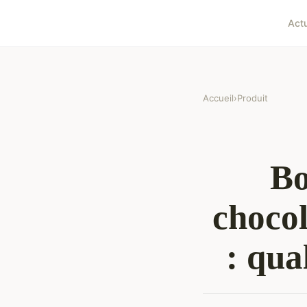
Act
Accueil
›
Produit
Bo
choco
: qua