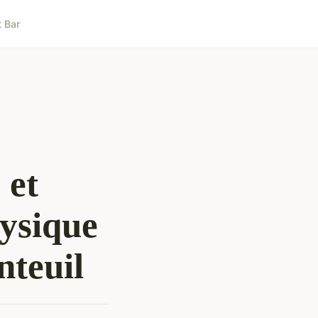
t Bar
 et
ysique
nteuil