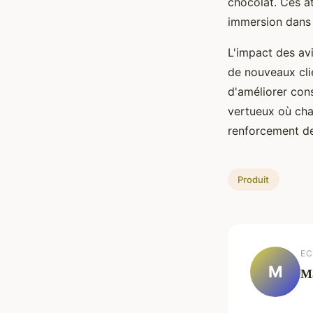
chocolat. Ces at
immersion dans l
L'impact des avi
de nouveaux cli
d'améliorer cons
vertueux où ch
renforcement des
Produit
EC
M
M