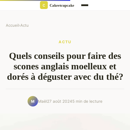
Accueil
›
Actu
ACTU
Quels conseils pour faire des
scones anglais moelleux et
dorés à déguster avec du thé?
Maël
27 août 2024
5 min de lecture
M