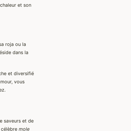
chaleur et son
sa roja ou la
éside dans la
he et diversifié
’amour, vous
ez.
e saveurs et de
e célèbre
mole