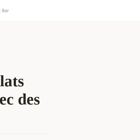
t Bar
lats
ec des