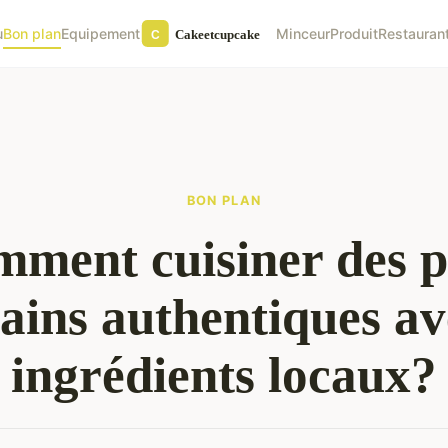
u
Bon plan
Equipement
Minceur
Produit
Restauran
BON PLAN
ment cuisiner des p
ains authentiques av
ingrédients locaux?