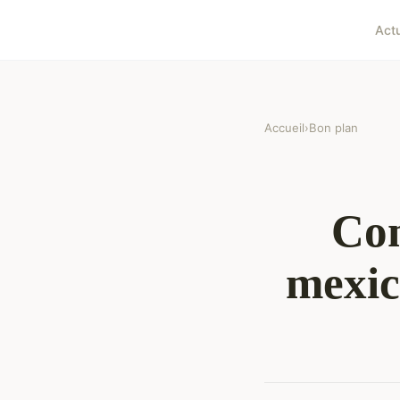
Act
Accueil
›
Bon plan
Com
mexic