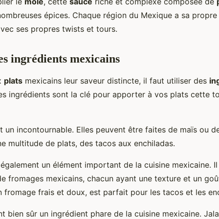
lier le
mole
, cette
sauce
riche et complexe composée de
nombreuses épices. Chaque région du Mexique a sa propre 
vec ses propres twists et tours.
es ingrédients mexicains
x
plats
mexicains leur saveur distincte, il faut utiliser des
in
es ingrédients sont la clé pour apporter à vos plats cette 
 un incontournable. Elles peuvent être faites de maïs ou de
ne multitude de plats, des tacos aux enchiladas.
également un élément important de la cuisine mexicaine. Il
de fromages mexicains, chacun ayant une texture et un goû
 fromage frais et doux, est parfait pour les tacos et les en
t bien sûr un ingrédient phare de la cuisine mexicaine. Jal