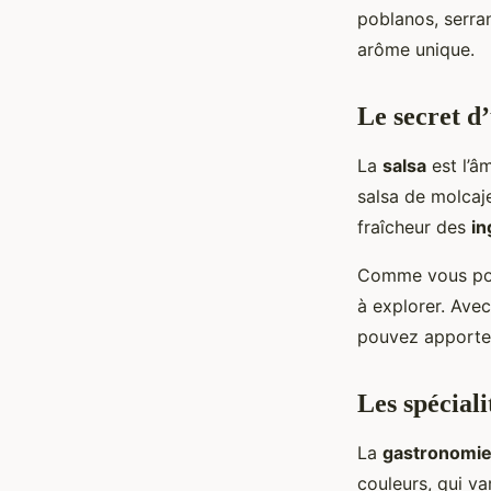
poblanos, serra
arôme unique.
Le secret d
La
salsa
est l’âm
salsa de molcaj
fraîcheur des
in
Comme vous pouve
à explorer. Avec
pouvez apporter
Les spécial
La
gastronomie
couleurs, qui va