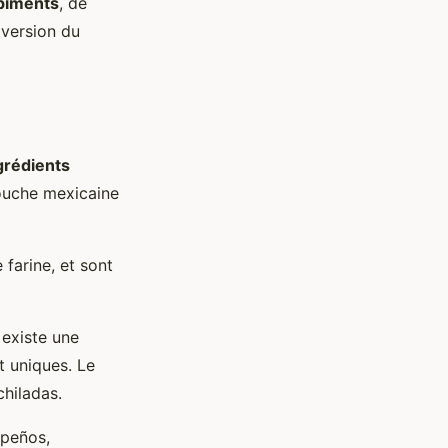
piments
, de
version du
grédients
touche mexicaine
 farine, et sont
 existe une
t uniques. Le
chiladas.
apeños,