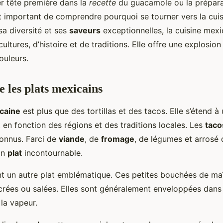
r tête première dans la
recette
du guacamole ou la prépara
st important de comprendre pourquoi se tourner vers la cui
a diversité et ses
saveurs
exceptionnelles, la cuisine mexic
cultures, d’histoire et de traditions. Elle offre une explosio
ouleurs.
les plats mexicains
caine
est plus que des tortillas et des tacos. Elle s’étend
 en fonction des régions et des traditions locales. Les
taco
connus. Farci de
viande
, de
fromage
, de légumes et arrosé
un
plat
incontournable.
t un autre plat emblématique. Ces petites bouchées de maï
crées ou salées. Elles sont généralement enveloppées dans 
 la vapeur.