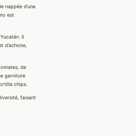
de nappée d’une
no est
 Yucatán. Il
t d’achiote,
 tomates, de
ne garniture
tilla chips.
iversité, faisant