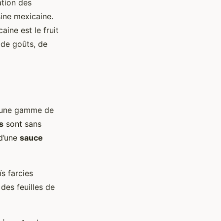
tion des
sine mexicaine.
aine est le fruit
n de goûts, de
 à une gamme de
s
sont sans
 d’une
sauce
s farcies
des feuilles de