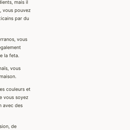
ents, mais il
e, vous pouvez
xicains par du
erranos, vous
 également
 la feta.
maïs, vous
 maison.
es couleurs et
Que vous soyez
in avec des
sion, de