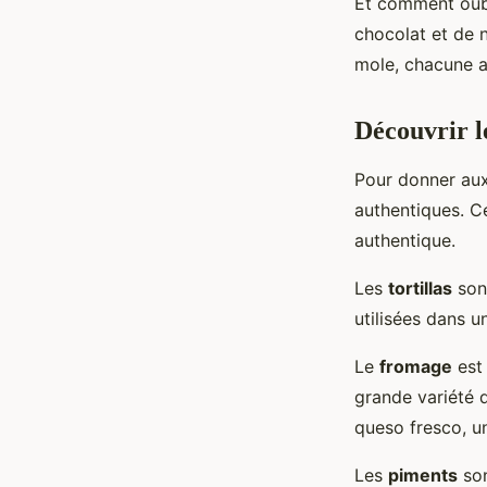
Et comment oub
chocolat et de 
mole, chacune a
Découvrir l
Pour donner au
authentiques. C
authentique.
Les
tortillas
sont
utilisées dans u
Le
fromage
est 
grande variété 
queso fresco, un
Les
piments
son